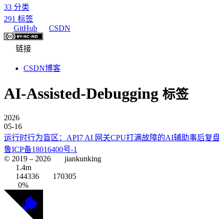
33
分类
291
标签
GitHub
CSDN
链接
CSDN博客
AI-Assisted-Debugging
标签
2026
05-16
运行时行为盲区：API7 AI 网关CPU打满故障的AI辅助事后复
鲁ICP备18016400号-1
© 2019 –
2026
jiankunking
1.4m
144336
170305
0%