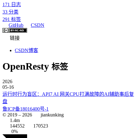
171
日志
33
分类
291
标签
GitHub
CSDN
链接
CSDN博客
OpenResty
标签
2026
05-16
运行时行为盲区：API7 AI 网关CPU打满故障的AI辅助事后复
盘
鲁ICP备18016400号-1
© 2019 –
2026
jiankunking
1.4m
144552
170523
0%