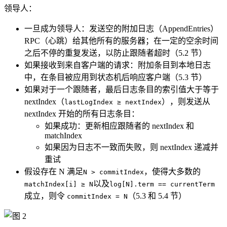
领导人：
一旦成为领导人：发送空的附加日志（AppendEntries）
RPC（心跳）给其他所有的服务器；在一定的空余时间
之后不停的重复发送，以防止跟随者超时（5.2 节）
如果接收到来自客户端的请求：附加条目到本地日志
中，在条目被应用到状态机后响应客户端（5.3 节）
如果对于一个跟随者，最后日志条目的索引值大于等于
nextIndex（
），则发送从
lastLogIndex ≥ nextIndex
nextIndex 开始的所有日志条目：
如果成功：更新相应跟随者的 nextIndex 和
matchIndex
如果因为日志不一致而失败，则 nextIndex 递减并
重试
假设存在 N 满足
，使得大多数的
N > commitIndex
以及
matchIndex[i] ≥ N
log[N].term == currentTerm
成立，则令
（5.3 和 5.4 节）
commitIndex = N