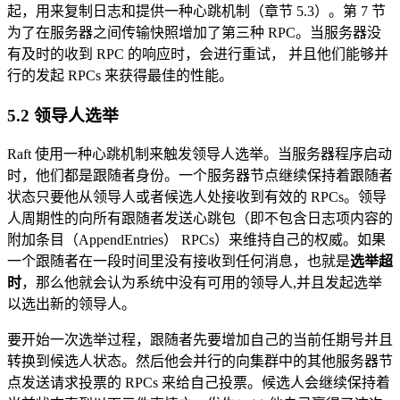
起，用来复制日志和提供一种心跳机制（章节 5.3）。第 7 节
为了在服务器之间传输快照增加了第三种 RPC。当服务器没
有及时的收到 RPC 的响应时，会进行重试， 并且他们能够并
行的发起 RPCs 来获得最佳的性能。
5.2 领导人选举
Raft 使用一种心跳机制来触发领导人选举。当服务器程序启动
时，他们都是跟随者身份。一个服务器节点继续保持着跟随者
状态只要他从领导人或者候选人处接收到有效的 RPCs。领导
人周期性的向所有跟随者发送心跳包（即不包含日志项内容的
附加条目（AppendEntries） RPCs）来维持自己的权威。如果
一个跟随者在一段时间里没有接收到任何消息，也就是
选举超
时
，那么他就会认为系统中没有可用的领导人,并且发起选举
以选出新的领导人。
要开始一次选举过程，跟随者先要增加自己的当前任期号并且
转换到候选人状态。然后他会并行的向集群中的其他服务器节
点发送请求投票的 RPCs 来给自己投票。候选人会继续保持着