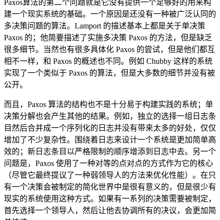
Paxos算法的第二个问题就是它没有提供一个足够好的用来构
建一个现实系统的基础。一个原因是还没有一种被广泛认同的
多决策问题的算法。Lamport 的描述基本上都是关于单决策
Paxos 的；他简要描述了实施多决策 Paxos 的方法，但是缺乏
很多细节。当然也有很多具体化 Paxos 的尝试，但是他们都互
相不一样，和 Paxos 的概述也不同。例如 Chubby 这样的系统
实现了一个类似于 Paxos 的算法，但是大多数的细节并没有被
公开。
而且，Paxos 算法的结构也不是十分易于构建实践的系统；单
决策分解也会产生其他的结果。例如，独立的选择一组日志条
目然后合并成一个序列化的日志并没有带来太多的好处，仅仅
增加了不少复杂性。围绕着日志来设计一个系统是更加简单高
效的；新日志条目以严格限制的顺序增添到日志中去。另一个
问题是，Paxos 使用了一种对等的点对点的方式作为它的核心
（尽管它最终提议了一种弱领导人的方法来优化性能）。在只
有一个决策会被制定的简化世界中是很有意义的，但是很少有
现实的系统使用这种方式。如果有一系列的决策需要被制定，
首先选择一个领导人，然后让他去协调所有的决议，会更加简