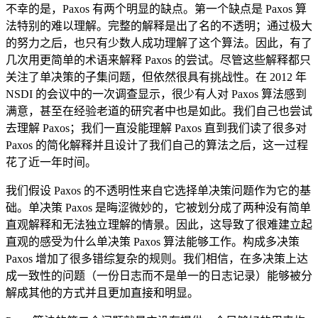
不幸的是，Paxos 有两个明显的缺点。第一个缺点是 Paxos 算
法特别的难以理解。完整的解释是出了名的不透明；通过极大
的努力之后，也只有少数人成功理解了这个算法。因此，有了
几次用更简单的术语来解释 Paxos 的尝试。尽管这些解释都只
关注了单决策的子集问题，但依然很具有挑战性。在 2012 年
NSDI 的会议中的一次调查显示，很少有人对 Paxos 算法感到
满意，甚至在经验老道的研究者中也是如此。我们自己也尝试
去理解 Paxos；我们一直没能理解 Paxos 直到我们读了很多对
Paxos 的简化解释并且设计了我们自己的算法之后，这一过程
花了近一年时间。
我们假设 Paxos 的不透明性来自它选择单决策问题作为它的基
础。单决策 Paxos 是晦涩微妙的，它被划分成了两种没有简单
直观解释和无法独立理解的情景。因此，这导致了很难建立起
直观的感受为什么单决策 Paxos 算法能够工作。构成多决策
Paxos 增加了很多错综复杂的规则。我们相信，在多决策上达
成一致性的问题（一份日志而不是单一的日志记录）能够被分
解成其他的方式并且更加直接和明显。