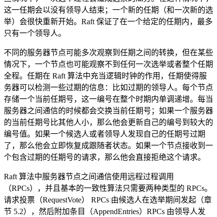
这一任期会以没有领导人结束；一个新的任期（和一次新的选
举）会很快重新开始。Raft 保证了在一个给定的任期内，最多
只有一个领导人。
不同的服务器节点可能多次观察到任期之间的转换，但在某些
情况下，一个节点也可能观察不到任何一次选举或者整个任期
全程。任期在 Raft 算法中充当逻辑时钟的作用，任期使得服
务器可以检测一些过期的信息：比如过期的领导人。每个节点
存储一个当前任期号，这一编号在整个时期内单调递增。每当
服务器之间通信的时候都会交换当前任期号；如果一个服务器
的当前任期号比其他人小，那么他会更新自己的编号到较大的
编号值。如果一个候选人或者领导人发现自己的任期号过期
了，那么他会立即恢复成跟随者状态。如果一个节点接收到一
个包含过期的任期号的请求，那么他会直接拒绝这个请求。
Raft 算法中服务器节点之间通信使用远程过程调用
（RPCs），并且基本的一致性算法只需要两种类型的 RPCs。
请求投票（RequestVote） RPCs 由候选人在选举期间发起（章
节 5.2），然后附加条目（AppendEntries）RPCs 由领导人发