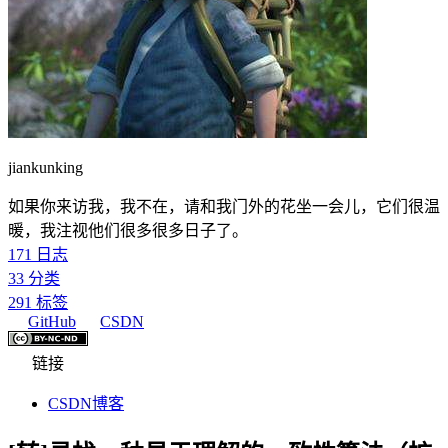
jiankunking
如果你来访我，我不在，请和我门外的花坐一会儿，它们很温
暖，我注视他们很多很多日子了。
171
日志
33
分类
291
标签
GitHub
CSDN
链接
CSDN博客