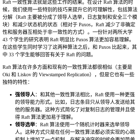
Raft 一致性算法就是这些工作的结果。在设计 Raft 算法的时
候，我们使用一些特别的技巧来提升它的可理解性，包括算法
分解（Raft 主要被分成了领导人选举，日志复制和安全三个模
块）和减少状态机的状态（相对于 Paxos，Raft 减少了非确定
性和服务器互相处于非一致性的方式）。一份针对两所大学
43 个学生的研究表明 Raft 明显比 Paxos 算法更加容易理解。
在这些学生同时学习了这两种算法之后，和 Paxos 比起来，其
中 33 个学生能够回答有关于 Raft 的问题。
Raft 算法在许多方面和现有的一致性算法都很相似（主要是
Oki 和 Liskov 的 Viewstamped Replication），但是它也有一些
独特的特性：
强领导人
：和其他一致性算法相比，Raft 使用一种更强
的领导能力形式。比如，日志条目只从领导人发送给其
他的服务器。这种方式简化了对复制日志的管理并且使
得 Raft 算法更加易于理解。
领导选举
：Raft 算法使用一个随机计时器来选举领导
人。这种方式只是在任何一致性算法都必须实现的心跳
机制上增加了一点机制。在解决冲突的时候会更加简单