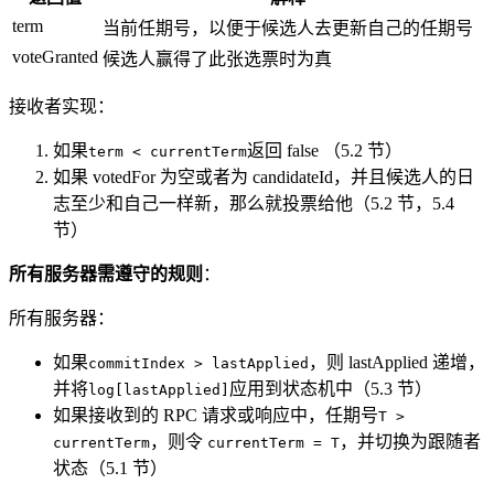
term
当前任期号，以便于候选人去更新自己的任期号
voteGranted
候选人赢得了此张选票时为真
接收者实现：
如果
返回 false （5.2 节）
term < currentTerm
如果 votedFor 为空或者为 candidateId，并且候选人的日
志至少和自己一样新，那么就投票给他（5.2 节，5.4
节）
所有服务器需遵守的规则
：
所有服务器：
如果
，则 lastApplied 递增，
commitIndex > lastApplied
并将
应用到状态机中（5.3 节）
log[lastApplied]
如果接收到的 RPC 请求或响应中，任期号
T >
，则令
，并切换为跟随者
currentTerm
currentTerm = T
状态（5.1 节）